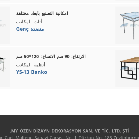
امكانية التصنيع بأبعاد مختلفة
أثاث المكاتب
Genç منضدة
الارتفاع: 90 صم الاتساع: 120*50 صم
أنظمة المكاتب
YS-13 Banko
MY ÖZEN DİZAYN DEKORASYON SAN. VE TİC. LTD. ŞTİ.