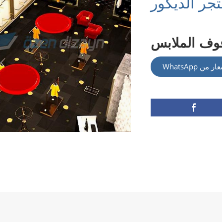
جر الديكور
وف الملابس
WhatsApp