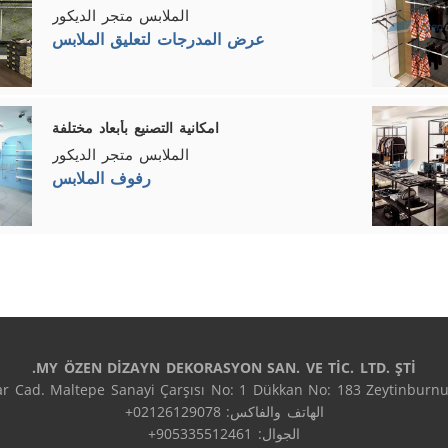
الملابس متجر الديكور
عرض المدرجات لتعليق الملابس
امكانية التصنيع بأبعاد مختلفة
الملابس متجر الديكور
رفوف الملابس
MY ÖZEN DİZAYN DEKORASYON SAN. VE TİC. LTD. ŞTİ.