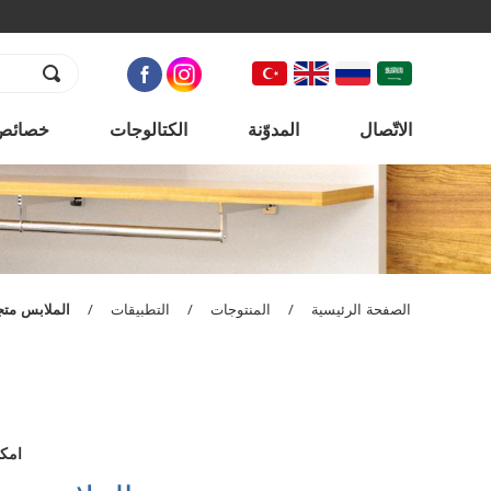
الاتّصال
المدوّنة
الكتالوجات
خصائص 
الصفحة الرئيسية
/
المنتوجات
/
التطبيقات
/
الملابس متج
امكا