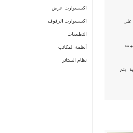
اكسسوارت عرض
اكسسوارت الرفوف
اوزين ديزاين تنشط بشكل رئيسي في ميدان انتاج الستاندات بتقديم اقتراحات و حلول جمالية  وفقا لمبدأ رضا الحريف  على 
التطبيقات
اوزين ديزاين تقوم بزيارة المكان الذي سوف يتم تحويله الى مشروع  و تقوم بتقديم اقتراحات و حلول جمالية حسب رغبات 
أنظمة المكاتب
نظام الستائر
في مرحلة تصميم المشروع  يتم تحضير التصميمات على الورق ثم يتم تصوّر التصميمات عبر نقلها  الى  الوسائل الرّقمية  يتم 