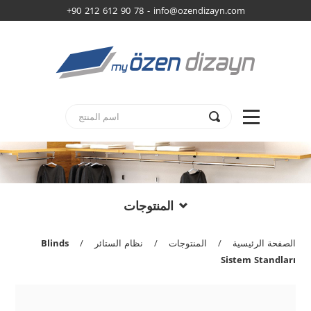
+90 212 612 90 78 -
info@ozendizayn.com
المنتوجات
الصفحة الرئيسية
/
المنتوجات
/
نظام الستائر
/
Blinds
Sistem Standları