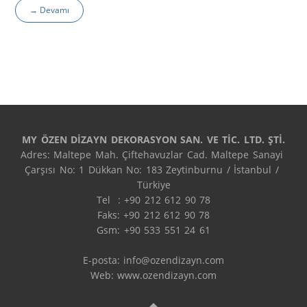
→ Devamı
MY ÖZEN DİZAYN DEKORASYON SAN. VE TİC. LTD. ŞTİ.
Adres: Maltepe Mah. Çiftehavuzlar Cad. Maltepe Sanayi 
Çarşısı No: 1 Dükkan No: 183 Zeytinburnu / İstanbul / 
Türkiye

Tel  : +90 212 612 90 78

Faks: +90 212 612 90 78

Gsm: +90 533 551 24 61

E-posta: 
info@ozendizayn.com
Web: www.ozendizayn.com