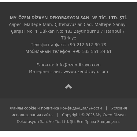
MY ÖZEN DİZAYN DEKORASYON SAN. VE TİC. LTD. ŞTİ.
Адрес: Maltepe Mah. Çiftehavuzlar Cad. Maltepe Sanayi 
Çarşısı No: 1 Dükkan No: 183 Zeytinburnu / İstanbul / 
Türkiye

Телефон и факс: +90 212 612 90 78

Мобильный телефон: +90 533 551 24 61

E-почта: 
info@ozendizayn.com
Интернет-сайт: www.ozendizayn.com
Файлы cookie и политика конфиденциальности
|
Условия
использования сайта
|
Copyright © 2025 My Özen Dizayn
Dekorasyon San. Ve Tic. Ltd. Şti. Все Права Защищены.