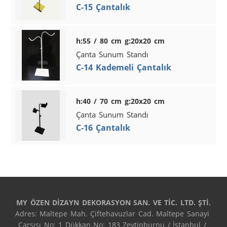
C-15 Çantalık
h:55 / 80 cm g:20x20 cm
Çanta Sunum Standı
C-14 Kademeli Çantalık
h:40 / 70 cm g:20x20 cm
Çanta Sunum Standı
C-16 Çantalık
MY ÖZEN DİZAYN DEKORASYON SAN. VE TİC. LTD. ŞTİ.
Adres: Maltepe Mah. Çiftehavuzlar Cad. Maltepe Sanayi 
Çarşısı No: 1 Dükkan No: 183 Zeytinburnu / İstanbul / 