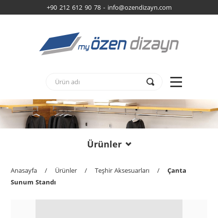
+90 212 612 90 78 -
info@ozendizayn.com
Ürünler
Anasayfa
/
Ürünler
/
Teşhir Aksesuarları
/
Çanta
Sunum Standı