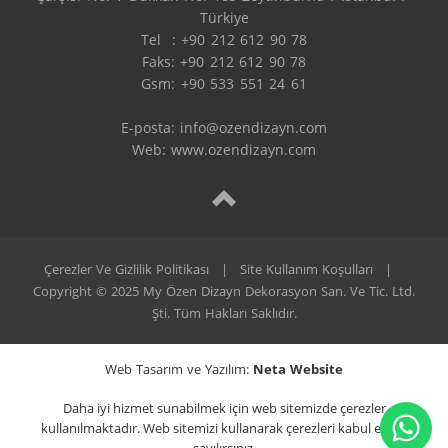
Türkiye

Tel  : +90 212 612 90 78

Faks: +90 212 612 90 78

Gsm: +90 533 551 24 61

E-posta: 
info@ozendizayn.com
Web: www.ozendizayn.com
Çerezler Ve Gizlilik Politikası
|
Site Kullanım Koşulları
|
Copyright © 2025 My Özen Dizayn Dekorasyon San. Ve Tic. Ltd.
Şti. Tüm Hakları Saklıdır.
Web Tasarım ve Yazılım:
Neta Website
Daha iyi hizmet sunabilmek için web sitemizde çerezler
kullanılmaktadır. Web sitemizi kullanarak çerezleri kabul etmiş
sayılırsınız.