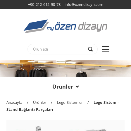
+90 212 612 90 78 -
info@ozendizayn.com
Ürünler
Anasayfa
/
Ürünler
/
Lego Sistemler
/
Lego Sistem -
Stand Bağlantı Parçaları