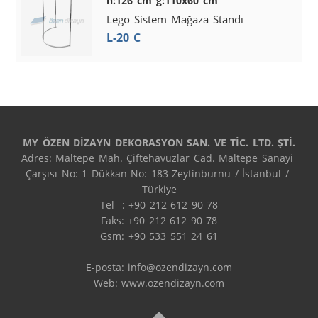
h:126 cm g:110x60 cm
Lego Sistem Mağaza Standı
L-20 C
MY ÖZEN DİZAYN DEKORASYON SAN. VE TİC. LTD. ŞTİ.
Adres: Maltepe Mah. Çiftehavuzlar Cad. Maltepe Sanayi 
Çarşısı No: 1 Dükkan No: 183 Zeytinburnu / İstanbul / 
Türkiye

Tel  : +90 212 612 90 78

Faks: +90 212 612 90 78

Gsm: +90 533 551 24 61

E-posta: 
info@ozendizayn.com
Web: www.ozendizayn.com