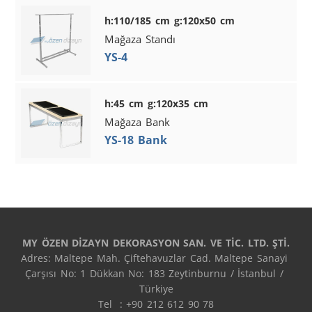
h:110/185 cm g:120x50 cm
Mağaza Standı
YS-4
h:45 cm g:120x35 cm
Mağaza Bank
YS-18 Bank
MY ÖZEN DİZAYN DEKORASYON SAN. VE TİC. LTD. ŞTİ.
Adres: Maltepe Mah. Çiftehavuzlar Cad. Maltepe Sanayi 
Çarşısı No: 1 Dükkan No: 183 Zeytinburnu / İstanbul / 
Türkiye

Tel  : +90 212 612 90 78
