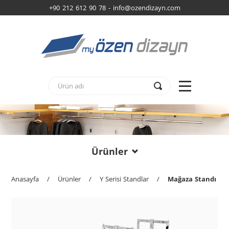
+90 212 612 90 78 -
info@ozendizayn.com
Ürünler
Anasayfa
/
Ürünler
/
Y Serisi Standlar
/
Mağaza Standı