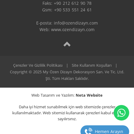
Faks: +90 212 612 90 78

Gsm: +90 533 551 24 61

E-posta: 
info@ozendizayn.com
Web: www.ozendizayn.com
Çerezler Ve Gizlilik Politikası
|
Site Kullanım Koşulları
|
Copyright © 2025 My Özen Dizayn Dekorasyon San. Ve Tic. Ltd.
Şti. Tüm Hakları Saklıdır.
Web Tasarım ve Yazılım:
Neta Website
Daha iyi hizmet sunabilmek için web sitemizde çerezler
kullanılmaktadır. Web sitemizi kullanarak çerezleri kabul etmiş
sayılırsınız.
Hemen Arayın