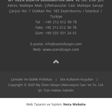
Adres: Maltepe Mah. Çiftehavuzlar Cad. Maltepe Sanayi 
Çarşısı No: 1 Dükkan No: 183 Zeytinburnu / İstanbul / 
Türkiye

Tel  : +90 212 612 90 78

Faks: +90 212 612 90 78

Gsm: +90 533 551 24 61

E-posta: 
info@ozendizayn.com
Web: www.ozendizayn.com
Çerezler Ve Gizlilik Politikası
|
Site Kullanım Koşulları
|
Copyright © 2025 My Özen Dizayn Dekorasyon San. Ve Tic. Ltd.
Şti. Tüm Hakları Saklıdır.
Web Tasarım ve Yazılım:
Neta Website