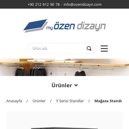
+90 212 612 90 78 -
info@ozendizayn.com
Ürünler
Anasayfa
/
Ürünler
/
Y Serisi Standlar
/
Mağaza Standı