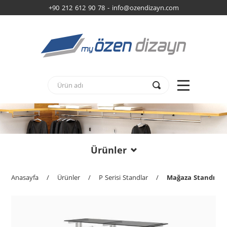
+90 212 612 90 78 -
info@ozendizayn.com
Ürünler
Anasayfa
/
Ürünler
/
P Serisi Standlar
/
Mağaza Standı