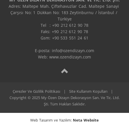
Adres: Maltepe Mah. Çiftehavuzlar Cad. Maltepe Sanayi 
Çarşısı No: 1 Dükkan No: 183 Zeytinburnu / İstanbul / 
Türkiye

Tel  : +90 212 612 90 78

Faks: +90 212 612 90 78

Gsm: +90 533 551 24 61

E-posta: 
info@ozendizayn.com
Web: www.ozendizayn.com
Çerezler Ve Gizlilik Politikası
|
Site Kullanım Koşulları
|
Copyright © 2025 My Özen Dizayn Dekorasyon San. Ve Tic. Ltd.
Şti. Tüm Hakları Saklıdır.
Web Tasarım ve Yazılım:
Neta Website