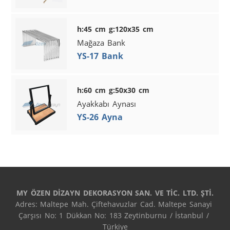
h:45 cm g:120x35 cm
Mağaza Bank
YS-17 Bank
h:60 cm g:50x30 cm
Ayakkabı Aynası
YS-26 Ayna
MY ÖZEN DİZAYN DEKORASYON SAN. VE TİC. LTD. ŞTİ.
Adres: Maltepe Mah. Çiftehavuzlar Cad. Maltepe Sanayi 
Çarşısı No: 1 Dükkan No: 183 Zeytinburnu / İstanbul / 
Türkiye
