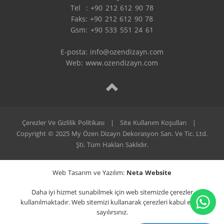
Tel  : +90 212 612 90 78

Faks: +90 212 612 90 78

Gsm: +90 533 551 24 61

E-posta: 
info@ozendizayn.com
Web: www.ozendizayn.com
Çerezler Ve Gizlilik Politikası
|
Site Kullanım Koşulları
|
Copyright © 2025 My Özen Dizayn Dekorasyon San. Ve Tic. Ltd.
Şti. Tüm Hakları Saklıdır.
Web Tasarım ve Yazılım:
Neta Website
Daha iyi hizmet sunabilmek için web sitemizde çerezler
kullanılmaktadır. Web sitemizi kullanarak çerezleri kabul etmiş
sayılırsınız.