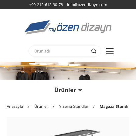
+90 212 612 90 78 -
info@ozendizayn.com
Ürünler
Anasayfa
/
Ürünler
/
Y Serisi Standlar
/
Mağaza Standı