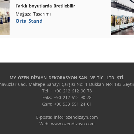
Farklı boyutlarda üretilebilir
Mağaza Tasarımı
Orta Stand
MY ÖZEN DİZAYN DEKORASYON SAN. VE TİC. LTD. ŞTİ.
avuzlar Cad. Maltepe Sanayi Çarşısı No: 1 Dükkan No: 183 Zeytin
Tel  : +90 212 612 90 78

Faks: +90 212 612 90 78

Gsm: +90 533 551 24 61

E-posta: 
info@ozendizayn.com
Web: www.ozendizayn.com