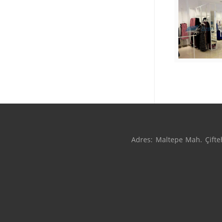
Adres: Maltepe Mah. Çifteh