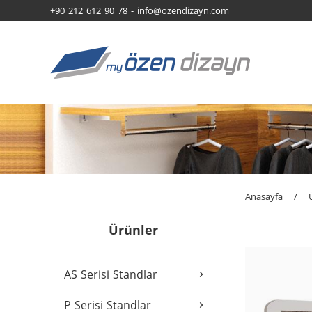
+90 212 612 90 78 -
info@ozendizayn.com
Anasayfa
/
Ürünler
›
AS Serisi Standlar
›
P Serisi Standlar