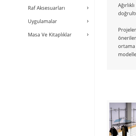
Ağırlık
›
Raf Aksesuarları
doğrult
›
Uygulamalar
Projele
›
Masa Ve Kitaplıklar
önerile
ortama a
modelle