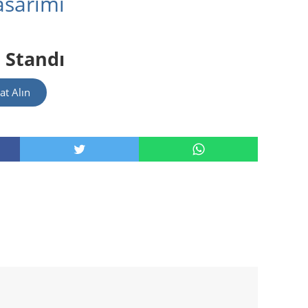
sarımı
 Standı
at Alın