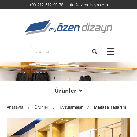
+90 212 612 90 78 -
info@ozendizayn.com
Ürünler
Anasayfa
/
Ürünler
/
Uygulamalar
/
Mağaza Tasarımı