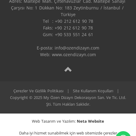
Adres: Maltepe Mah. Çiftehavuzlar Cad. Maltepe Sanayi 
Çarşısı No: 1 Dükkan No: 183 Zeytinburnu / İstanbul / 
Türkiye

Tel  : +90 212 612 90 78

Faks: +90 212 612 90 78

Gsm: +90 533 551 24 61

E-posta: 
info@ozendizayn.com
Web: www.ozendizayn.com
Çerezler Ve Gizlilik Politikası
|
Site Kullanım Koşulları
|
Copyright © 2025 My Özen Dizayn Dekorasyon San. Ve Tic. Ltd.
Şti. Tüm Hakları Saklıdır.
Web Tasarım ve Yazılım:
Neta Website
Daha iyi hizmet sunabilmek için web sitemizde çerezler