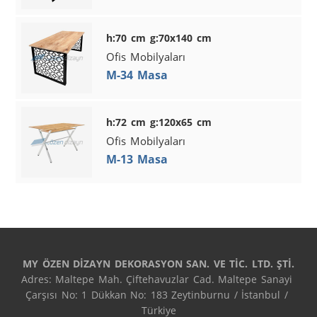
h:70 cm g:70x140 cm
Ofis Mobilyaları
M-34 Masa
h:72 cm g:120x65 cm
Ofis Mobilyaları
M-13 Masa
MY ÖZEN DİZAYN DEKORASYON SAN. VE TİC. LTD. ŞTİ.
Adres: Maltepe Mah. Çiftehavuzlar Cad. Maltepe Sanayi 
Çarşısı No: 1 Dükkan No: 183 Zeytinburnu / İstanbul / 
Türkiye
