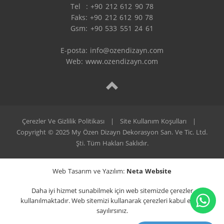
Tel  : +90 212 612 90 78

Faks: +90 212 612 90 78

Gsm: +90 533 551 24 61

E-posta: 
info@ozendizayn.com
Web: www.ozendizayn.com
Çerezler Ve Gizlilik Politikası
|
Site Kullanım Koşulları
|
Copyright © 2025 My Özen Dizayn Dekorasyon San. Ve Tic. Ltd.
Şti. Tüm Hakları Saklıdır.
Web Tasarım ve Yazılım:
Neta Website
Daha iyi hizmet sunabilmek için web sitemizde çerezler
kullanılmaktadır. Web sitemizi kullanarak çerezleri kabul etmiş
sayılırsınız.