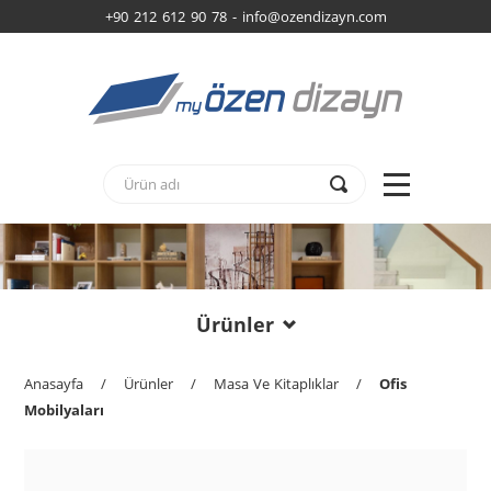
+90 212 612 90 78 -
info@ozendizayn.com
Ürünler
Anasayfa
/
Ürünler
/
Masa Ve Kitaplıklar
/
Ofis
Mobilyaları