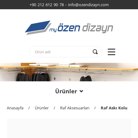
+90 212 612 90 78 -
info@ozendizayn.com
Ürünler
Anasayfa
/
Ürünler
/
Raf Aksesuarları
/
Raf Askı Kolu