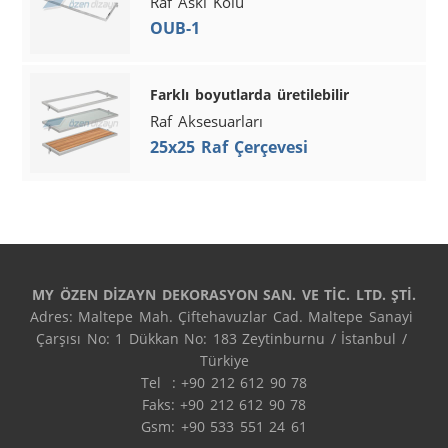
Raf Askı Kolu
OUB-1
Farklı boyutlarda üretilebilir
Raf Aksesuarları
25x25 Raf Çerçevesi
MY ÖZEN DİZAYN DEKORASYON SAN. VE TİC. LTD. ŞTİ.
Adres: Maltepe Mah. Çiftehavuzlar Cad. Maltepe Sanayi 
Çarşısı No: 1 Dükkan No: 183 Zeytinburnu / İstanbul / 
Türkiye

Tel  : +90 212 612 90 78

Faks: +90 212 612 90 78

Gsm: +90 533 551 24 61
