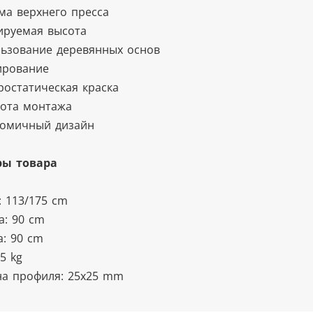
ема верхнего пресса
лируемая высота
льзование деревянных основ
ирование
тростатическая краска
тота монтажа
номичный дизайн
ры товара
: 113/175 cm
: 90 cm
а: 90 cm
.5 kg
а профиля: 25x25 mm