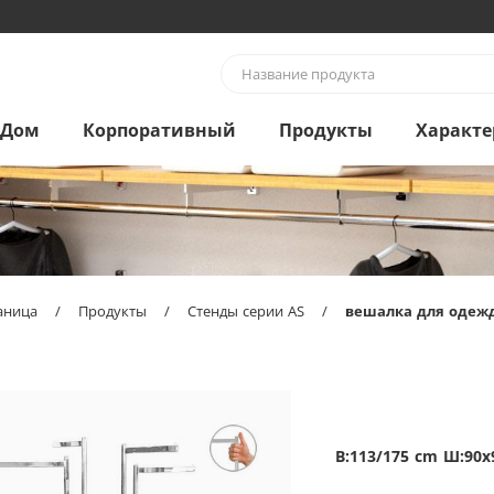
Дом
Корпоративный
Продукты
Характе
аница
/
Продукты
/
Стенды серии AS
/
вешалка для одеж
В:113/175 cm Ш:90x