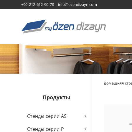
+90 212 612 90 78 -
info@ozendizayn.com
Домашняя стр
Продукты
›
Стенды серии AS
›
Стенды серии P