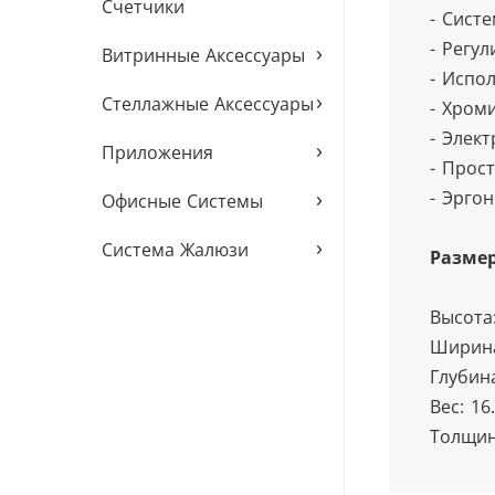
Счетчики
- Сист
- Регу
›
Витринные Аксессуары
- Испо
›
Стеллажные Аксессуары
- Хром
- Элек
›
Приложения
- Прос
›
- Эрго
Офисные Системы
›
Система Жалюзи
Разме
Высота
Ширина
Глубин
Вес: 16
Толщин