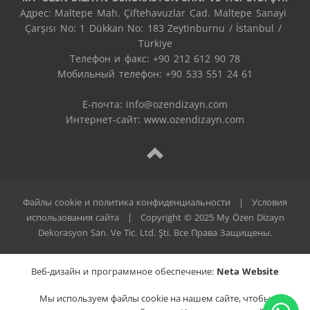
Адрес: Maltepe Mah. Çiftehavuzlar Cad. Maltepe Sanayi 
Çarşısı No: 1 Dükkan No: 183 Zeytinburnu / İstanbul / 
Türkiye

Телефон и факс: +90 212 612 90 78

Мобильный телефон: +90 533 551 24 61

E-почта: 
info@ozendizayn.com
Интернет-сайт: www.ozendizayn.com
Файлы cookie и политика конфиденциальности
|
Условия
использования сайта
|
Copyright © 2025 My Özen Dizayn
Dekorasyon San. Ve Tic. Ltd. Şti. Все Права Защищены.
Веб-дизайн и программное обеспечение:
Neta Website
Мы используем файлы cookie на нашем сайте, чтобы