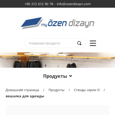
+90 212 612 90 78 -
info@ozendizayn.com
Продукты
Домашняя страница
/
Продукты
/
Стенды серии D
/
вешалка для одежды