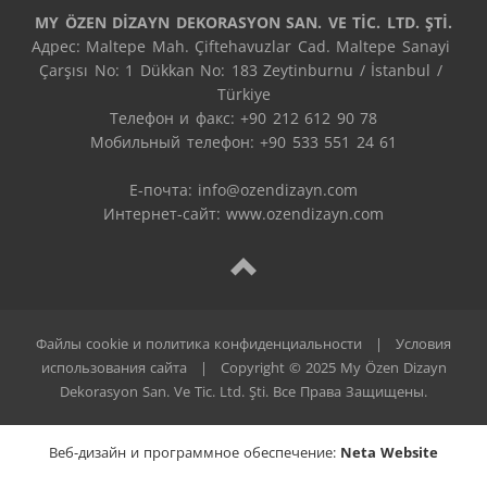
MY ÖZEN DİZAYN DEKORASYON SAN. VE TİC. LTD. ŞTİ.
Адрес: Maltepe Mah. Çiftehavuzlar Cad. Maltepe Sanayi 
Çarşısı No: 1 Dükkan No: 183 Zeytinburnu / İstanbul / 
Türkiye

Телефон и факс: +90 212 612 90 78

Мобильный телефон: +90 533 551 24 61

E-почта: 
info@ozendizayn.com
Интернет-сайт: www.ozendizayn.com
Файлы cookie и политика конфиденциальности
|
Условия
использования сайта
|
Copyright © 2025 My Özen Dizayn
Dekorasyon San. Ve Tic. Ltd. Şti. Все Права Защищены.
Веб-дизайн и программное обеспечение:
Neta Website