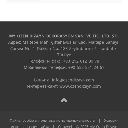
MY ÖZEN DİZAYN DEKORASYON SAN. VE TİC. LTD. ŞTİ.
Адрес: Maltepe Mah. Çiftehavuzlar Cad. Maltepe Sanayi 
Çarşısı No: 1 Dükkan No: 183 Zeytinburnu / İstanbul / 
Türkiye

Телефон и факс: +90 212 612 90 78

Мобильный телефон: +90 533 551 24 61

E-почта: 
info@ozendizayn.com
Интернет-сайт: www.ozendizayn.com
Файлы cookie и политика конфиденциальности
|
Условия
использования сайта
|
Copyright © 2025 My Özen Dizayn