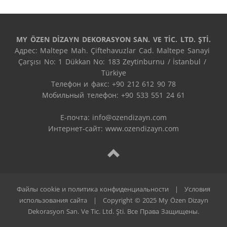
MY ÖZEN DİZAYN DEKORASYON SAN. VE TİC. LTD. ŞTİ.
Адрес: Maltepe Mah. Çiftehavuzlar Cad. Maltepe Sanayi 
Çarşısı No: 1 Dükkan No: 183 Zeytinburnu / İstanbul / 
Türkiye

Телефон и факс: +90 212 612 90 78

Мобильный телефон: +90 533 551 24 61

E-почта: 
info@ozendizayn.com
Интернет-сайт: www.ozendizayn.com
Файлы cookie и политика конфиденциальности
|
Условия
использования сайта
|
Copyright © 2025 My Özen Dizayn
Dekorasyon San. Ve Tic. Ltd. Şti. Все Права Защищены.