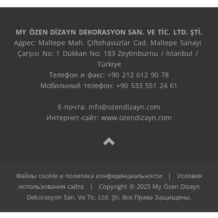
MY ÖZEN DİZAYN DEKORASYON SAN. VE TİC. LTD. ŞTİ.
Адрес: Maltepe Mah. Çiftehavuzlar Cad. Maltepe Sanayi 
Çarşısı No: 1 Dükkan No: 183 Zeytinburnu / İstanbul / 
Türkiye

Телефон и факс: +90 212 612 90 78

Мобильный телефон: +90 533 551 24 61

E-почта: 
info@ozendizayn.com
Интернет-сайт: www.ozendizayn.com
Файлы cookie и политика конфиденциальности
|
Условия
использования сайта
|
Copyright © 2025 My Özen Dizayn
Dekorasyon San. Ve Tic. Ltd. Şti. Все Права Защищены.