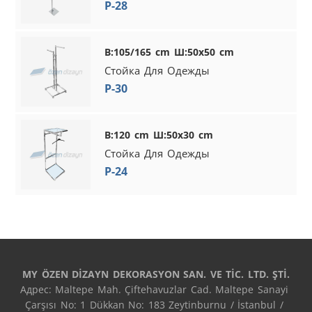
P-28
В:105/165 cm Ш:50x50 cm
Стойка Для Одежды
P-30
В:120 cm Ш:50x30 cm
Стойка Для Одежды
P-24
MY ÖZEN DİZAYN DEKORASYON SAN. VE TİC. LTD. ŞTİ.
Адрес: Maltepe Mah. Çiftehavuzlar Cad. Maltepe Sanayi 
Çarşısı No: 1 Dükkan No: 183 Zeytinburnu / İstanbul / 