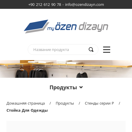
+90 212 612 90 78 -
info@ozendizayn.com
Продукты
Домашняя страница
/
Продукты
/
Стенды серии P
/
Стойка Для Одежды