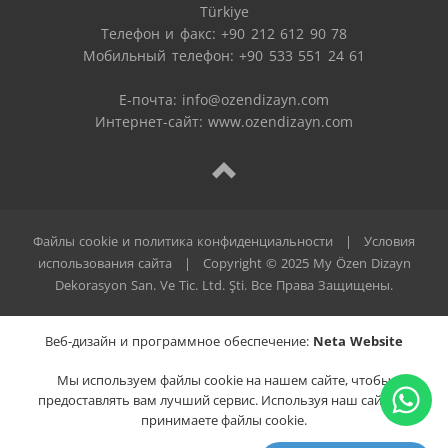
Türkiye

Телефон и факс: +90 212 612 90 78

Мобильный телефон: +90 533 551 24 61

E-почта: 
info@ozendizayn.com
Интернет-сайт: www.ozendizayn.com
Файлы cookie и политика конфиденциальности
|
Условия
использования сайта
|
Copyright © 2025 My Özen Dizayn
Dekorasyon San. Ve Tic. Ltd. Şti. Все Права Защищены.
Веб-дизайн и программное обеспечение:
Neta Website
Мы используем файлы cookie на нашем сайте, чтобы
предоставлять вам лучший сервис. Используя наш сайт, вы
принимаете файлы cookie.