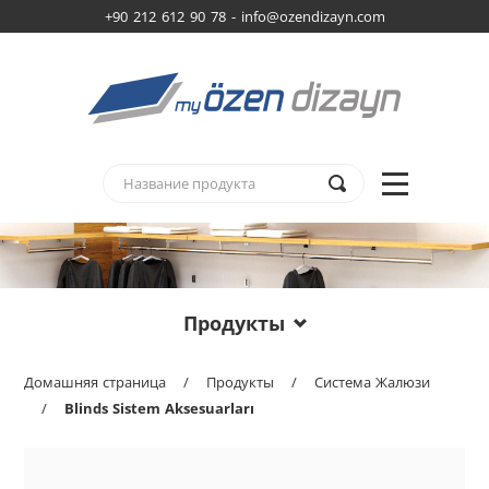
+90 212 612 90 78 -
info@ozendizayn.com
Продукты
Домашняя страница
/
Продукты
/
Система Жалюзи
/
Blinds Sistem Aksesuarları