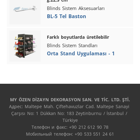
Blinds Sistem Aksesuarları
BL-5 Tel Baston
Farklı boyutlarda üretilebilir
Blinds Sistem Standları
Orta Stand Uygulaması - 1
MY ÖZEN DİZAYN DEKORASYON SAN. VE TİC. LTD. ŞTİ.
Адрес: Maltepe Mah. Çiftehavuzlar Cad. Maltepe Sanayi 
Çarşısı No: 1 Dükkan No: 183 Zeytinburnu / İstanbul / 
Türkiye

Телефон и факс: +90 212 612 90 78

Мобильный телефон: +90 533 551 24 61
