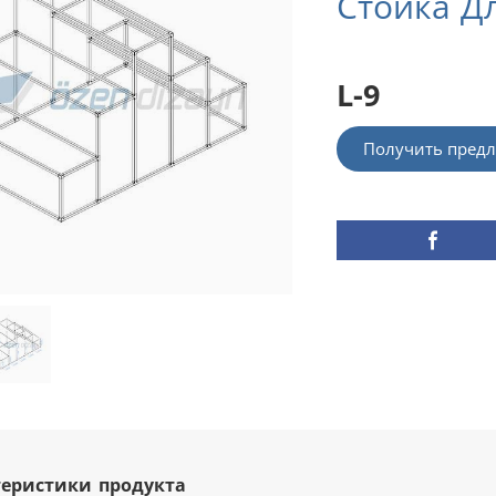
Стойка Д
L-9
Получить предл
еристики продукта