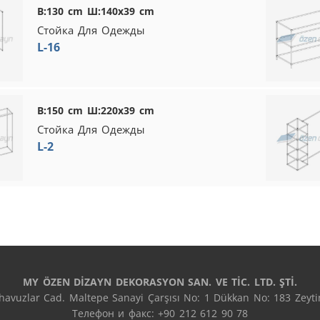
В:130 cm Ш:140x39 cm
Стойка Для Одежды
L-16
В:150 cm Ш:220x39 cm
Стойка Для Одежды
L-2
MY ÖZEN DİZAYN DEKORASYON SAN. VE TİC. LTD. ŞTİ.
avuzlar Cad. Maltepe Sanayi Çarşısı No: 1 Dükkan No: 183 Zeytin
Телефон и факс: +90 212 612 90 78
