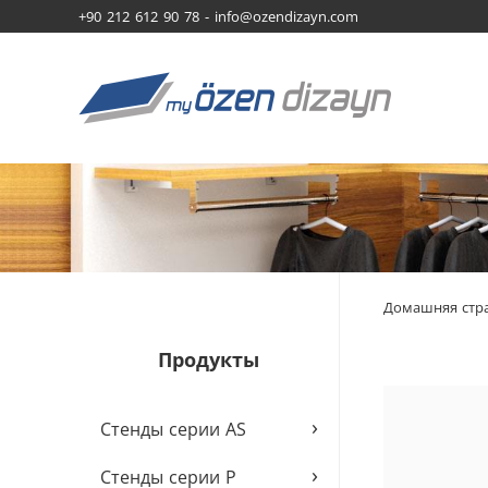
+90 212 612 90 78 -
info@ozendizayn.com
Домашняя стр
Продукты
›
Стенды серии AS
›
Стенды серии P