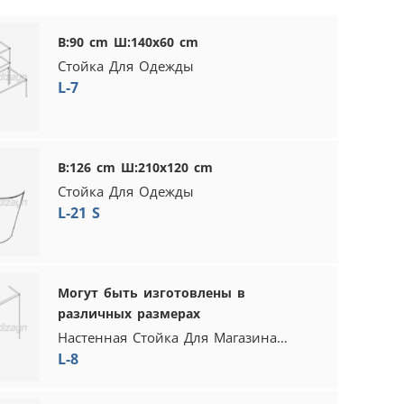
В:90 cm Ш:140x60 cm
Стойка Для Одежды
L-7
В:126 cm Ш:210x120 cm
Стойка Для Одежды
L-21 S
Могут быть изготовлены в
различных размерах
Настенная Стойка Для Магазина
Одежды
L-8