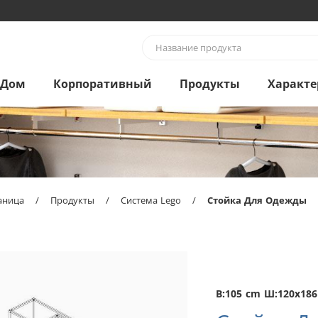
Дом
Корпоративный
Продукты
Характе
аница
/
Продукты
/
Система Lego
/
Стойка Для Одежды
В:105 cm Ш:120x18