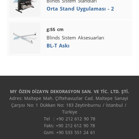
Blinds Sistem Standları
Orta Stand Uygulaması - 2
g:55 cm
Blinds Sistem Aksesuarları
BL-T Askı
MY ÖZEN DİZAYN DEKORASYON SAN. VE TİC. LTD. ŞTİ.
Adres: Maltepe Mah. Çiftehavuzlar Cad. Maltepe Sanayi 
Çarşısı No: 1 Dükkan No: 183 Zeytinburnu / İstanbul / 
Türkiye

Tel  : +90 212 612 90 78

Faks: +90 212 612 90 78

Gsm: +90 533 551 24 61
