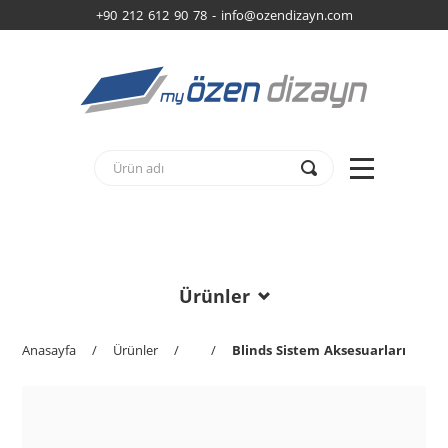
+90 212 612 90 78 -
info@ozendizayn.com
Ürünler
Anasayfa
/
Ürünler
/
/
Blinds Sistem Aksesuarları