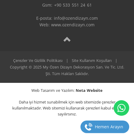
Gsm: +90 533 551 24 61

E-posta: 
info@ozendizayn.com
Web: www.ozendizayn.com
Çerezler Ve Gizlilik Politikası
|
Site Kullanım Koşulları
|
Copyright © 2025 My Özen Dizayn Dekorasyon San. Ve Tic. Ltd.
Şti. Tüm Hakları Saklıdır.
Web Tasarım ve Yazılım:
Neta Website
Daha iyi hizmet sunabilmek için web sitemizde çerezler
kullanılmaktadır. Web sitemizi kullanarak çerezleri kabul etmiş
sayılırsınız.
Hemen Arayın