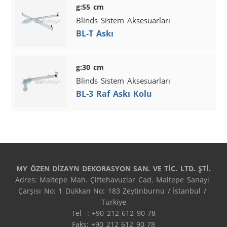
g:55 cm
Blinds Sistem Aksesuarları
BL-T Askı
g:30 cm
Blinds Sistem Aksesuarları
BL-3 Raf Askı Kolu
MY ÖZEN DİZAYN DEKORASYON SAN. VE TİC. LTD. ŞTİ.
Adres: Maltepe Mah. Çiftehavuzlar Cad. Maltepe Sanayi 
Çarşısı No: 1 Dükkan No: 183 Zeytinburnu / İstanbul / 
Türkiye

Tel  : +90 212 612 90 78

Faks: +90 212 612 90 78
