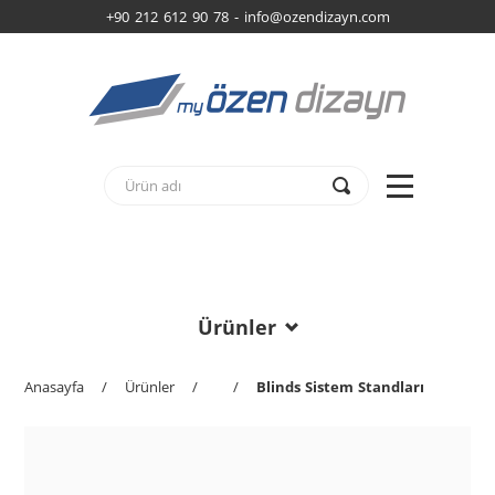
+90 212 612 90 78 -
info@ozendizayn.com
Ürünler
Anasayfa
/
Ürünler
/
/
Blinds Sistem Standları