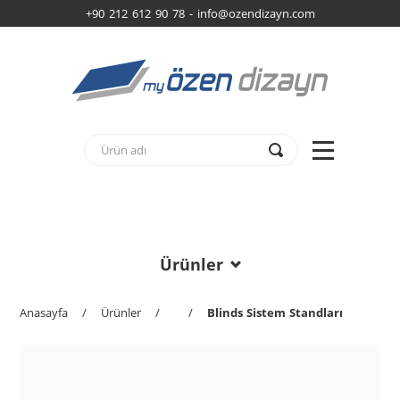
+90 212 612 90 78 -
info@ozendizayn.com
Ürünler
Anasayfa
/
Ürünler
/
/
Blinds Sistem Standları