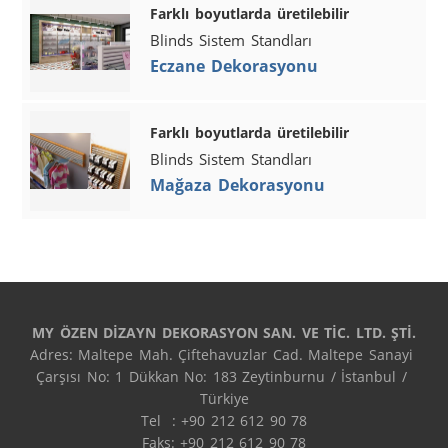
Farklı boyutlarda üretilebilir
Blinds Sistem Standları
Eczane Dekorasyonu
Farklı boyutlarda üretilebilir
Blinds Sistem Standları
Mağaza Dekorasyonu
MY ÖZEN DİZAYN DEKORASYON SAN. VE TİC. LTD. ŞTİ.
Adres: Maltepe Mah. Çiftehavuzlar Cad. Maltepe Sanayi 
Çarşısı No: 1 Dükkan No: 183 Zeytinburnu / İstanbul / 
Türkiye

Tel  : +90 212 612 90 78

Faks: +90 212 612 90 78
