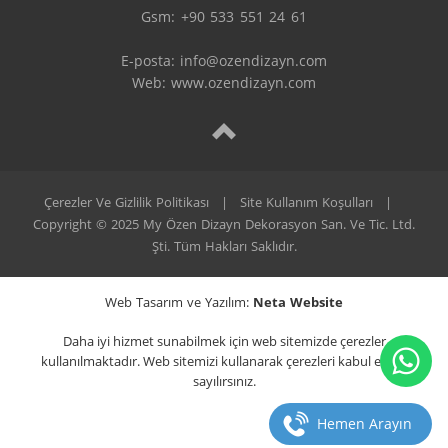
Gsm: +90 533 551 24 61

E-posta: 
info@ozendizayn.com
Web: www.ozendizayn.com
Çerezler Ve Gizlilik Politikası
|
Site Kullanım Koşulları
|
Copyright © 2025 My Özen Dizayn Dekorasyon San. Ve Tic. Ltd.
Şti. Tüm Hakları Saklıdır.
Web Tasarım ve Yazılım:
Neta Website
Daha iyi hizmet sunabilmek için web sitemizde çerezler
kullanılmaktadır. Web sitemizi kullanarak çerezleri kabul etmiş
sayılırsınız.
Hemen Arayın