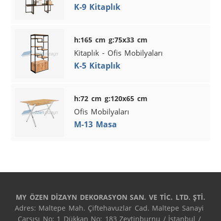
K-9 Kitaplık
h:165 cm g:75x33 cm
Kitaplık - Ofis Mobilyaları
K-5 Kitaplık
h:72 cm g:120x65 cm
Ofis Mobilyaları
M-13 Masa
MY ÖZEN DİZAYN DEKORASYON SAN. VE TİC. LTD. ŞTİ.
Adres: Maltepe Mah. Çiftehavuzlar Cad. Maltepe Sanayi 
Çarşısı No: 1 Dükkan No: 183 Zeytinburnu / İstanbul / 