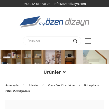
+90 212 612 90 78 -
info@ozendizayn.com
Ürünler
Anasayfa
/
Ürünler
/
Masa Ve Kitaplıklar
/
Kitaplık -
Ofis Mobilyaları