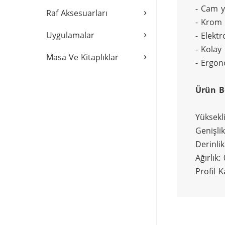
- Cam y
›
Raf Aksesuarları
- Krom
›
Uygulamalar
- Elektr
- Kolay
›
Masa Ve Kitaplıklar
- Ergon
Ürün B
Yüksekl
Genişli
Derinli
Ağırlık:
Profil 