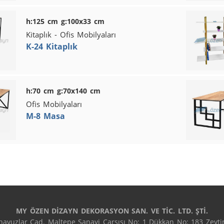
h:125 cm g:100x33 cm
Kitaplık - Ofis Mobilyaları
K-24 Kitaplık
h:70 cm g:70x140 cm
Ofis Mobilyaları
M-8 Masa
MY ÖZEN DİZAYN DEKORASYON SAN. VE TİC. LTD. ŞTİ.
avuzlar Cad. Maltepe Sanayi Çarşısı No: 1 Dükkan No: 183 Zeytin