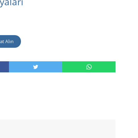
yaları
at Alın