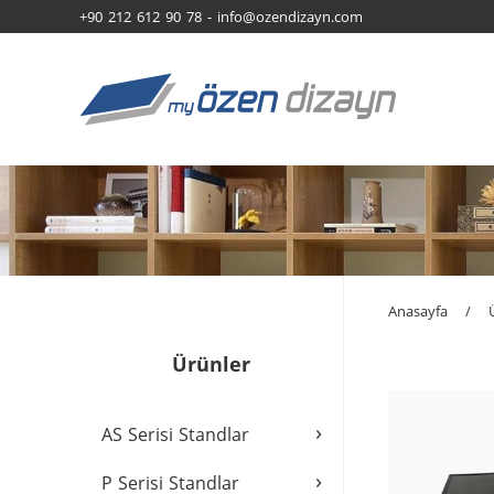
+90 212 612 90 78 -
info@ozendizayn.com
Anasayfa
/
Ürünler
›
AS Serisi Standlar
›
P Serisi Standlar