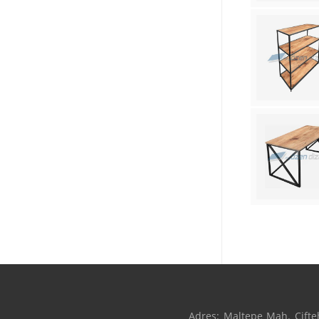
Adres: Maltepe Mah. Çifteh