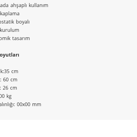
ada ahşaplı kullanım
 kaplama
ostatik boyalı
 kurulum
omik tasarım
oyutları
ik:35 cm
k: 60 cm
k: 26 cm
 00 kg
Kalınlığı: 00x00 mm