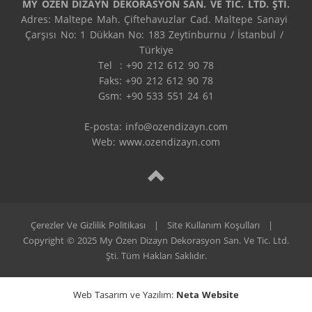
MY ÖZEN DİZAYN DEKORASYON SAN. VE TİC. LTD. ŞTİ.
Adres: Maltepe Mah. Çiftehavuzlar Cad. Maltepe Sanayi 
Çarşısı No: 1 Dükkan No: 183 Zeytinburnu / İstanbul / 
Türkiye

Tel  : +90 212 612 90 78

Faks: +90 212 612 90 78

Gsm: +90 533 551 24 61

E-posta: 
info@ozendizayn.com
Web: www.ozendizayn.com
Çerezler Ve Gizlilik Politikası
|
Site Kullanım Koşulları
|
Copyright © 2025 My Özen Dizayn Dekorasyon San. Ve Tic. Ltd.
Şti. Tüm Hakları Saklıdır.
Web Tasarım ve Yazılım:
Neta Website