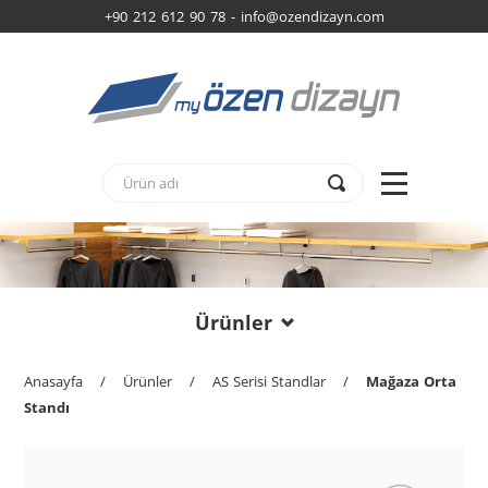
+90 212 612 90 78 -
info@ozendizayn.com
Ürünler
Anasayfa
/
Ürünler
/
AS Serisi Standlar
/
Mağaza Orta
Standı