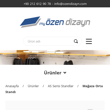
+90 212 612 90 78 -
info@ozendizayn.com
Ürünler
Anasayfa
/
Ürünler
/
AS Serisi Standlar
/
Mağaza Orta
Standı