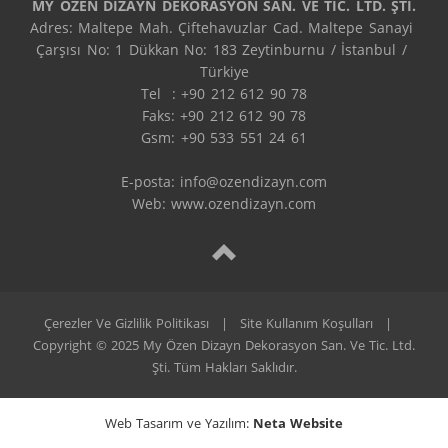
MY ÖZEN DİZAYN DEKORASYON SAN. VE TİC. LTD. ŞTİ.
Adres: Maltepe Mah. Çiftehavuzlar Cad. Maltepe Sanayi 
Çarşısı No: 1 Dükkan No: 183 Zeytinburnu / İstanbul / 
Türkiye

Tel  : +90 212 612 90 78

Faks: +90 212 612 90 78

Gsm: +90 533 551 24 61

E-posta: 
info@ozendizayn.com
Web: www.ozendizayn.com
Çerezler Ve Gizlilik Politikası
|
Site Kullanım Koşulları
|
Copyright © 2025 My Özen Dizayn Dekorasyon San. Ve Tic. Ltd.
Şti. Tüm Hakları Saklıdır.
Web Tasarım ve Yazılım:
Neta Website