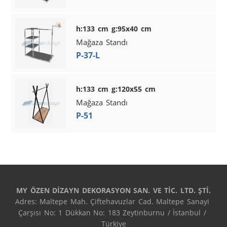
h:133 cm g:95x40 cm
Mağaza Standı
P-37-L
h:133 cm g:120x55 cm
Mağaza Standı
P-51
MY ÖZEN DİZAYN DEKORASYON SAN. VE TİC. LTD. ŞTİ.
Adres: Maltepe Mah. Çiftehavuzlar Cad. Maltepe Sanayi 
Çarşısı No: 1 Dükkan No: 183 Zeytinburnu / İstanbul / 
Türkiye
