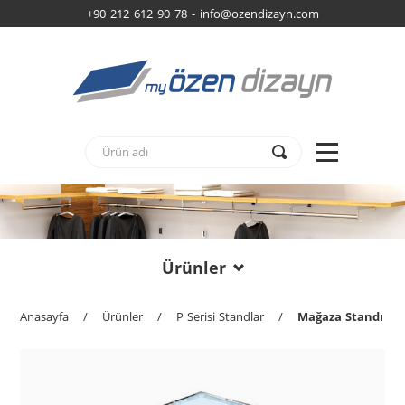
+90 212 612 90 78 -
info@ozendizayn.com
Ürünler
Anasayfa
/
Ürünler
/
P Serisi Standlar
/
Mağaza Standı