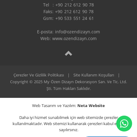
Tel  : +90 212 612 90 78

Faks: +90 212 612 90 78

Gsm: +90 533 551 24 61

E-posta: 
info@ozendizayn.com
Web: www.ozendizayn.com
Çerezler Ve Gizlilik Politikası
|
Site Kullanım Koşulları
|
Copyright © 2025 My Özen Dizayn Dekorasyon San. Ve Tic. Ltd.
Şti. Tüm Hakları Saklıdır.
Web Tasarım ve Yazılım:
Neta Website
Daha iyi hizmet sunabilmek için web sitemizde çerezler
kullanılmaktadır. Web sitemizi kullanarak çerezleri kabul etmiş
sayılırsınız.