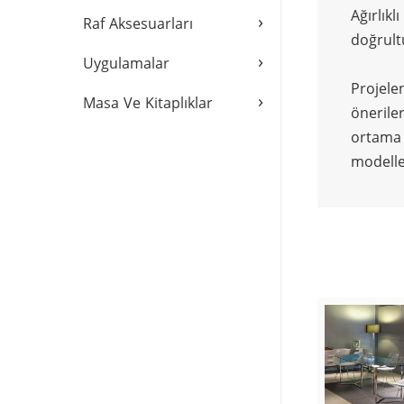
Ağırlık
›
Raf Aksesuarları
doğrult
›
Uygulamalar
Projele
›
Masa Ve Kitaplıklar
önerile
ortama a
modelle