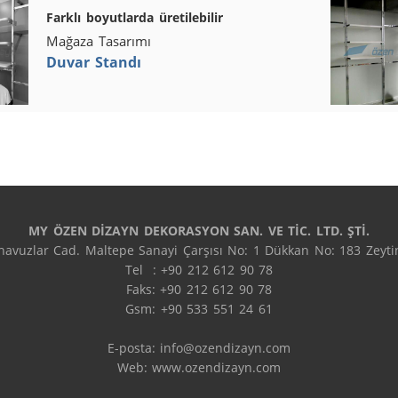
Farklı boyutlarda üretilebilir
Mağaza Tasarımı
Duvar Standı
MY ÖZEN DİZAYN DEKORASYON SAN. VE TİC. LTD. ŞTİ.
avuzlar Cad. Maltepe Sanayi Çarşısı No: 1 Dükkan No: 183 Zeytin
Tel  : +90 212 612 90 78

Faks: +90 212 612 90 78

Gsm: +90 533 551 24 61

E-posta: 
info@ozendizayn.com
Web: www.ozendizayn.com