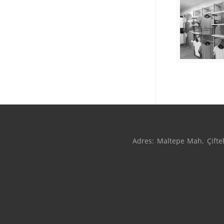
Adres: Maltepe Mah. Çifteh