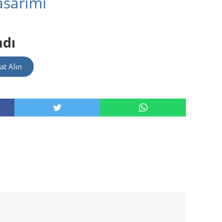
sarımı
ndı
at Alın