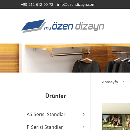
+90 212 612 90 78 -
info@ozendizayn.com
Anasayfa
/
Ürünler
›
AS Serisi Standlar
›
P Serisi Standlar