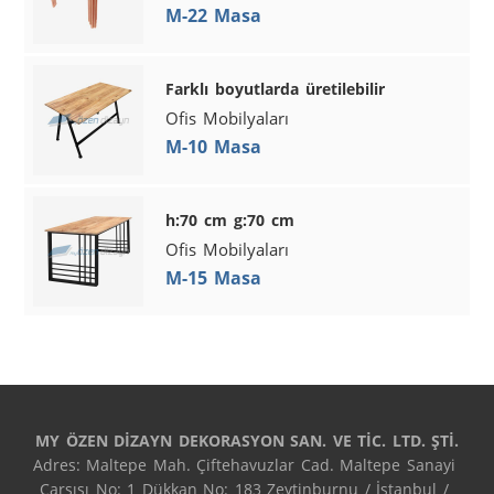
M-22 Masa
Farklı boyutlarda üretilebilir
Ofis Mobilyaları
M-10 Masa
h:70 cm g:70 cm
Ofis Mobilyaları
M-15 Masa
MY ÖZEN DİZAYN DEKORASYON SAN. VE TİC. LTD. ŞTİ.
Adres: Maltepe Mah. Çiftehavuzlar Cad. Maltepe Sanayi 
Çarşısı No: 1 Dükkan No: 183 Zeytinburnu / İstanbul / 