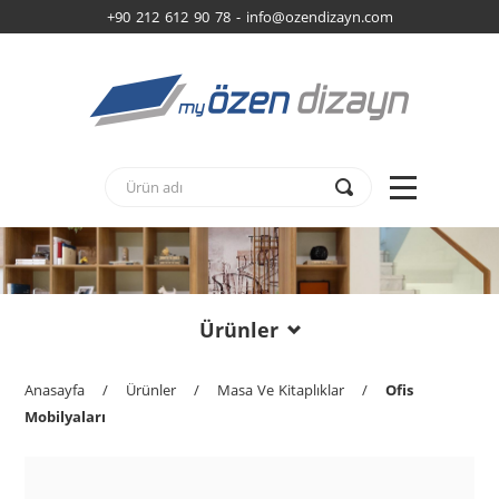
+90 212 612 90 78 -
info@ozendizayn.com
Ürünler
Anasayfa
/
Ürünler
/
Masa Ve Kitaplıklar
/
Ofis
Mobilyaları