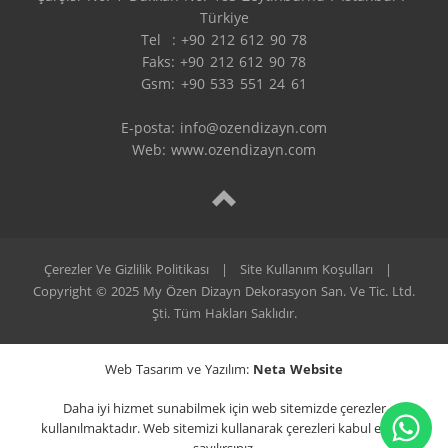
Türkiye

Tel  : +90 212 612 90 78

Faks: +90 212 612 90 78

Gsm: +90 533 551 24 61

E-posta: 
info@ozendizayn.com
Web: www.ozendizayn.com
Çerezler Ve Gizlilik Politikası
|
Site Kullanım Koşulları
|
Copyright © 2025 My Özen Dizayn Dekorasyon San. Ve Tic. Ltd.
Şti. Tüm Hakları Saklıdır.
Web Tasarım ve Yazılım:
Neta Website
Daha iyi hizmet sunabilmek için web sitemizde çerezler
kullanılmaktadır. Web sitemizi kullanarak çerezleri kabul etmiş
sayılırsınız.