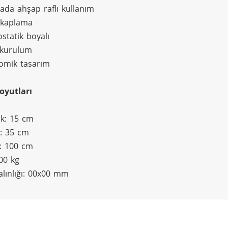
ada ahşap raflı kullanım
 kaplama
ostatik boyalı
 kurulum
omik tasarım
oyutları
ik: 15 cm
k: 35 cm
k: 100 cm
 00 kg
Kalınlığı: 00x00 mm