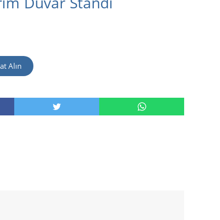
rım Duvar Standı
at Alın