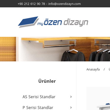
+90 212 612 90 78 -
info@ozendizayn.com
Anasayfa
/
Ürünler
›
AS Serisi Standlar
›
P Serisi Standlar