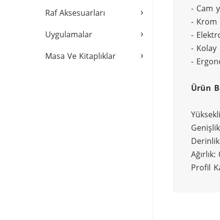
- Cam y
›
Raf Aksesuarları
- Krom
›
Uygulamalar
- Elektr
- Kolay
›
Masa Ve Kitaplıklar
- Ergon
Ürün B
Yüksekl
Genişli
Derinli
Ağırlık:
Profil 