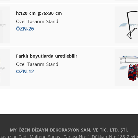
h:120 cm g:75x30 cm
Özel Tasarım Stand
ÖZN-26
Farklı boyutlarda üretilebilir
Özel Tasarım Stand
ÖZN-12
MY ÖZEN DİZAYN DEKORASYON SAN. VE TİC. LTD. ŞTİ.
avuzlar Cad. Maltepe Sanayi Çarşısı No: 1 Dükkan No: 183 Zeytin