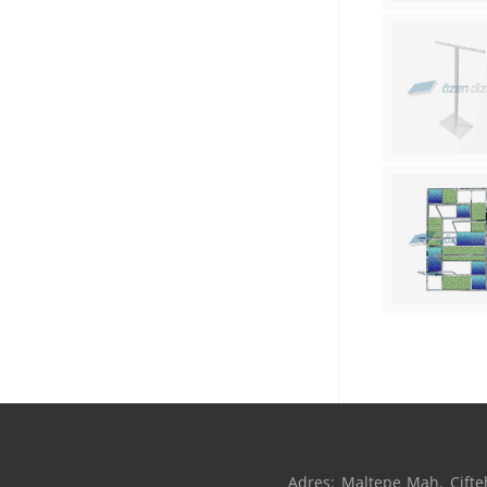
Adres: Maltepe Mah. Çifteh