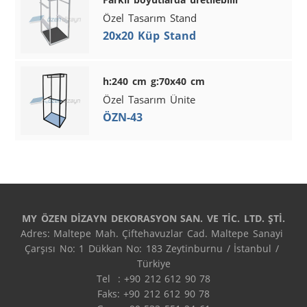
Özel Tasarım Stand
20x20 Küp Stand
h:240 cm g:70x40 cm
Özel Tasarım Ünite
ÖZN-43
MY ÖZEN DİZAYN DEKORASYON SAN. VE TİC. LTD. ŞTİ.
Adres: Maltepe Mah. Çiftehavuzlar Cad. Maltepe Sanayi 
Çarşısı No: 1 Dükkan No: 183 Zeytinburnu / İstanbul / 
Türkiye

Tel  : +90 212 612 90 78

Faks: +90 212 612 90 78
