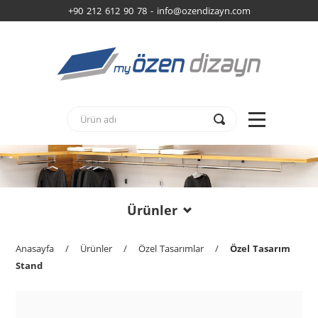
+90 212 612 90 78 -
info@ozendizayn.com
Ürünler
Anasayfa
/
Ürünler
/
Özel Tasarımlar
/
Özel Tasarım
Stand