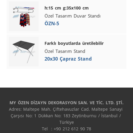
h:15 cm g:35x100 cm
Özel Tasarım Duvar Standı
ÖZN-5
Farklı boyutlarda üretilebilir
Özel Tasarım Stand
20x30 Çapraz Stand
MY ÖZEN DİZAYN DEKORASYON SAN. VE TİC. LTD. ŞTİ.
Adres: Maltepe Mah. Çiftehavuzlar Cad. Maltepe Sanayi 
Çarşısı No: 1 Dükkan No: 183 Zeytinburnu / İstanbul / 
Türkiye

Tel  : +90 212 612 90 78
