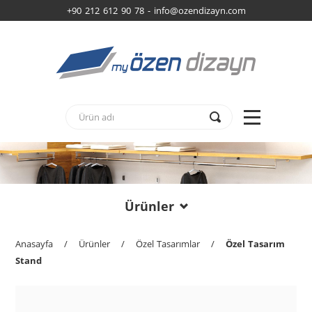
+90 212 612 90 78 -
info@ozendizayn.com
Ürünler
Anasayfa
/
Ürünler
/
Özel Tasarımlar
/
Özel Tasarım
Stand