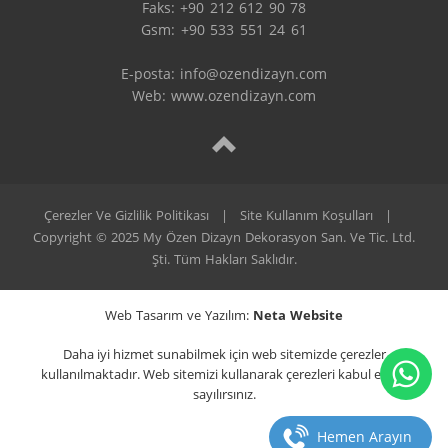
Faks: +90 212 612 90 78

Gsm: +90 533 551 24 61

E-posta: 
info@ozendizayn.com
Web: www.ozendizayn.com
Çerezler Ve Gizlilik Politikası
|
Site Kullanım Koşulları
|
Copyright © 2025 My Özen Dizayn Dekorasyon San. Ve Tic. Ltd.
Şti. Tüm Hakları Saklıdır.
Web Tasarım ve Yazılım:
Neta Website
Daha iyi hizmet sunabilmek için web sitemizde çerezler
kullanılmaktadır. Web sitemizi kullanarak çerezleri kabul etmiş
sayılırsınız.
Hemen Arayın