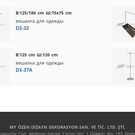
В:125/180 cm Ш:75x75 cm
вешалка для одежды
DS-32
В:125 cm Ш:120 cm
вешалка для одежды
DS-37A
MY ÖZEN DİZAYN DEKORASYON SAN. VE TİC. LTD. ŞTİ.
avuzlar Cad. Maltepe Sanayi Çarşısı No: 1 Dükkan No: 183 Zeytin