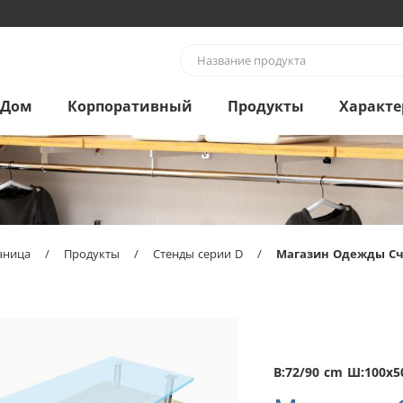
Дом
Корпоративный
Продукты
Характе
аница
/
Продукты
/
Стенды серии D
/
Магазин Одежды С
В:72/90 cm Ш:100x5