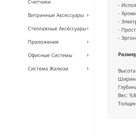
Счетчики
- Испо
- Хром
›
Витринные Аксессуары
- Элек
›
Стеллажные Аксессуары
- Прос
- Эрго
›
Приложения
›
Разме
Офисные Системы
›
Система Жалюзи
Высота
Ширина
Глубин
Вес: 9,
Толщин