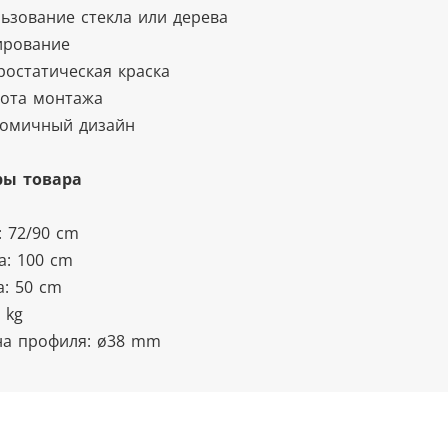
льзование стекла или дерева
ирование
тростатическая краска
тота монтажа
номичный дизайн
ры товара
: 72/90 cm
: 100 cm
а: 50 cm
8 kg
а профиля: ø38 mm