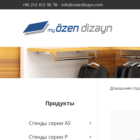
+90 212 612 90 78 -
info@ozendizayn.com
Домашняя стр
Продукты
›
Стенды серии AS
›
Стенды серии P