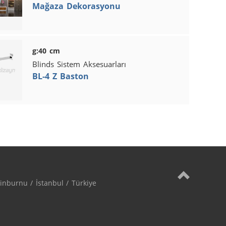
Mağaza Dekorasyonu
g:40 cm
Blinds Sistem Aksesuarları
BL-4 Z Baston
nburnu / İstanbul / Türkiye
