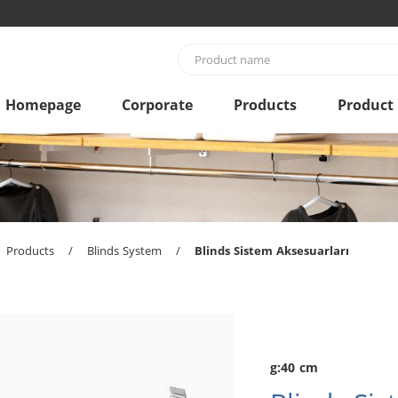
Homepage
Corporate
Products
Product
Products
/
Blinds System
/
Blinds Sistem Aksesuarları
g:40 cm