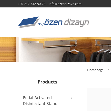
+90 212 612 90 78 -
info@ozendizayn.com
Homepage
/
Products
›
Pedal Activated
Disinfectant Stand