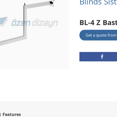
Blinds Sis
BL-4 Z Bas
Get a quote fro
t Features