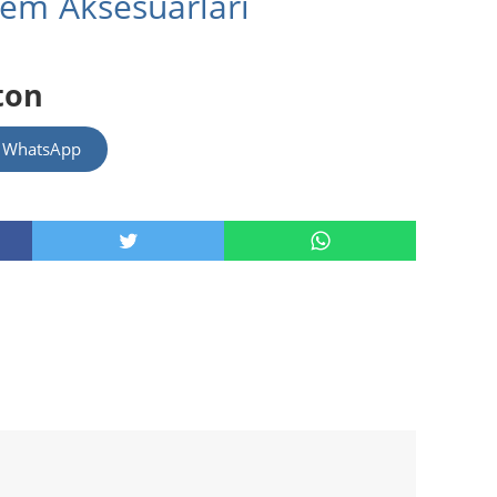
tem Aksesuarları
ton
m WhatsApp