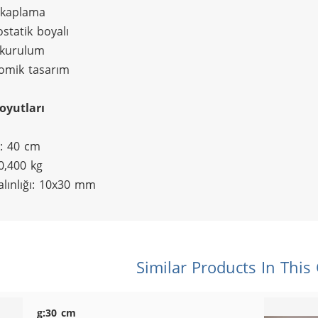
 kaplama
ostatik boyalı
 kurulum
omik tasarım
oyutları
k: 40 cm
 0,400 kg
Kalınlığı: 10x30 mm
Similar Products In This
g:30 cm