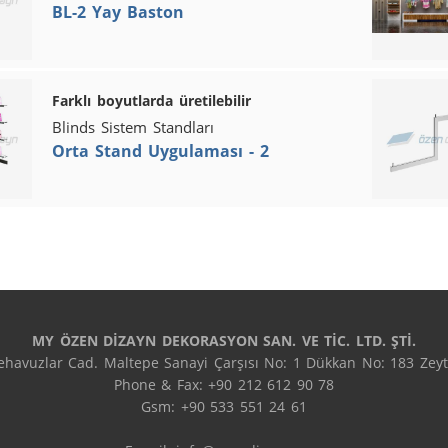
BL-2 Yay Baston
Farklı boyutlarda üretilebilir
Blinds Sistem Standları
Orta Stand Uygulaması - 2
MY ÖZEN DİZAYN DEKORASYON SAN. VE TİC. LTD. ŞTİ.
havuzlar Cad. Maltepe Sanayi Çarşısı No: 1 Dükkan No: 183 Zeyti
Phone & Fax: +90 212 612 90 78

Gsm: +90 533 551 24 61
