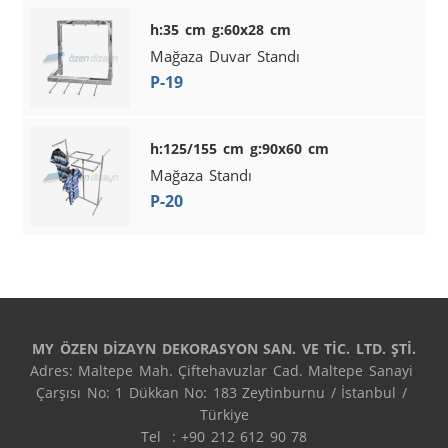
h:35 cm g:60x28 cm
Mağaza Duvar Standı
P-19
h:125/155 cm g:90x60 cm
Mağaza Standı
P-20
MY ÖZEN DİZAYN DEKORASYON SAN. VE TİC. LTD. ŞTİ.
Adres: Maltepe Mah. Çiftehavuzlar Cad. Maltepe Sanayi 
Çarşısı No: 1 Dükkan No: 183 Zeytinburnu / İstanbul / 
Türkiye

Tel  : +90 212 612 90 78
