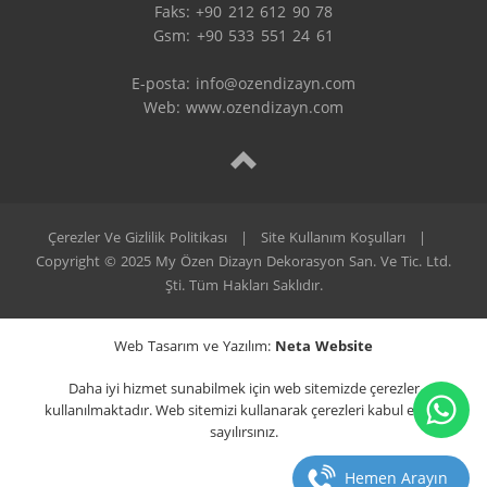
Faks: +90 212 612 90 78

Gsm: +90 533 551 24 61

E-posta: 
info@ozendizayn.com
Web: www.ozendizayn.com
Çerezler Ve Gizlilik Politikası
|
Site Kullanım Koşulları
|
Copyright © 2025 My Özen Dizayn Dekorasyon San. Ve Tic. Ltd.
Şti. Tüm Hakları Saklıdır.
Web Tasarım ve Yazılım:
Neta Website
Daha iyi hizmet sunabilmek için web sitemizde çerezler
kullanılmaktadır. Web sitemizi kullanarak çerezleri kabul etmiş
sayılırsınız.
Hemen Arayın