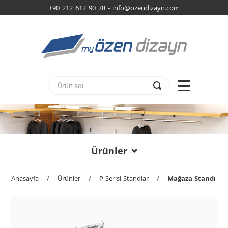
+90 212 612 90 78 -
info@ozendizayn.com
Ürünler
Anasayfa
/
Ürünler
/
P Serisi Standlar
/
Mağaza Standı